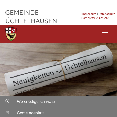
TPL_FLEISCHWAREN_SKIP_TO_CONTENT
GEMEINDE
Impressum
|
Datenschutz
Barrierefreie Ansicht
ÜCHTELHAUSEN
Wo erledige ich was?
Gemeindeblatt