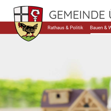
Kartenarchiv Landkreis Schweinfurt – G
TPL_FLEISCHWAREN_SKIP_TO_CONTENT
GEMEINDE
Rathaus & Politik
Bauen & 