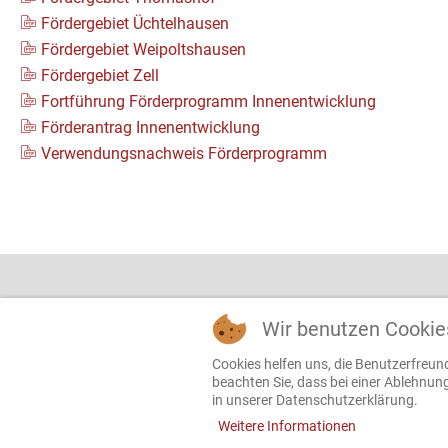
Fördergebiet Üchtelhausen
Fördergebiet Weipoltshausen
Fördergebiet Zell
Fortführung Förderprogramm Innenentwicklung
Förderantrag Innenentwicklung
Verwendungsnachweis Förderprogramm
Gemeinde Üchtelhau
Wir benutzen Cookie
Rathaus Hesselbach
Kirchplatz 1
Cookies helfen uns, die Benutzerfreun
beachten Sie, dass bei einer Ablehnun
97532 Üchtelhausen
Kontakt
in unserer Datenschutzerklärung.
Weitere Informationen