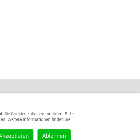
Öffnungszeiten
Das Rathaus
Terminbuchung
Ortsrecht
Bauplätze
Formulare
ob Sie Cookies zulassen möchten. Bitte
hen. Weitere Informationen finden Sie
Gemeinderat
Akzeptieren
Ablehnen