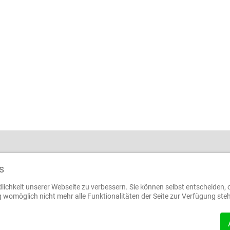
sen
Telefon: (09720) 91 00 0
s
Telefax: (09720) 91 00 29
E-Mail schreiben
dlichkeit unserer Webseite zu verbessern. Sie können selbst entscheiden, 
g womöglich nicht mehr alle Funktionalitäten der Seite zur Verfügung ste
Links