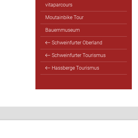
vitaparcours
Moutainbike Tour
Bauernmuseum
Schweinfurter Oberland
Schweinfurter Tourismus
Hassberge Tourismus
Öffnungszeiten
Das Rathaus
Terminbuchung
Ortsrecht