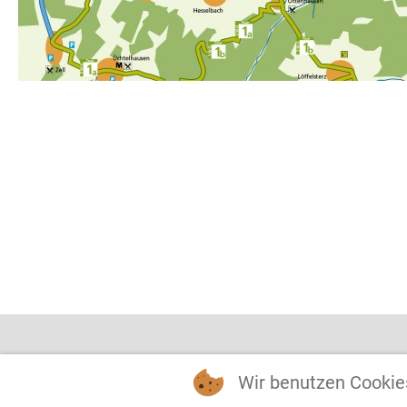
Gemeinde Üchtelhau
Wir benutzen Cookie
Rathaus Hesselbach