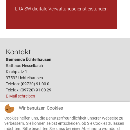
LRA SW digitale Verwaltungsdienstleistungen
Kontakt
Gemeinde Üchtelhausen
Rathaus Hesselbach
Kirchplatz 1
97532 Üchtelhausen
Telefon: (09720) 91 00 0
Telefax: (09720) 91 00 29
E-Mail schreiben
Wir benutzen Cookies
Links
Cookies helfen uns, die Benutzerfreundlichkeit unserer Webseite zu
Öffnungszeiten
verbessern. Sie können selbst entscheiden, ob Sie Cookies zulassen
möchten. Bitte beachten Sie, dass bei einer Ablehnung womöglich
Terminbuchung