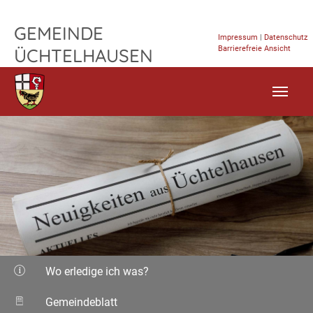
TPL_FLEISCHWAREN_SKIP_TO_CONTENT
GEMEINDE
Impressum
|
Datenschutz
Barrierefreie Ansicht
ÜCHTELHAUSEN
Wo erledige ich was?
Gemeindeblatt