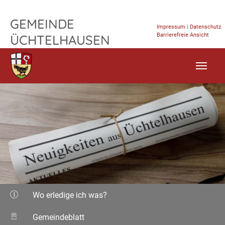
TPL_FLEISCHWAREN_SKIP_TO_CONTENT
GEMEINDE
Impressum
|
Datenschutz
Barrierefreie Ansicht
ÜCHTELHAUSEN
Wo erledige ich was?
Gemeindeblatt