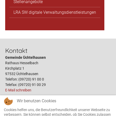
Stellenangebote
LRA SW digitale Verwaltungsdienstleistungen
Kontakt
Gemeinde Üchtelhausen
Rathaus Hesselbach
Kirchplatz 1
97532 Üchtelhausen
Telefon: (09720) 91 00 0
Telefax: (09720) 91 00 29
E-Mail schreiben
Wir benutzen Cookies
Links
Cookies helfen uns, die Benutzerfreundlichkeit unserer Webseite zu
Öffnungszeiten
verbessern. Sie können selbst entscheiden, ob Sie Cookies zulassen