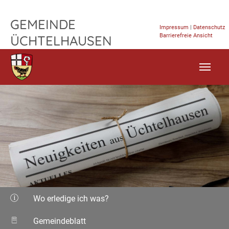
TPL_FLEISCHWAREN_SKIP_TO_CONTENT
GEMEINDE
Impressum
|
Datenschutz
Barrierefreie Ansicht
ÜCHTELHAUSEN
Wo erledige ich was?
Gemeindeblatt