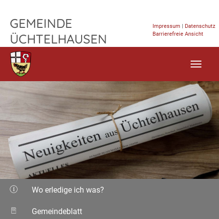
TPL_FLEISCHWAREN_SKIP_TO_CONTENT
GEMEINDE
Impressum
|
Datenschutz
Barrierefreie Ansicht
ÜCHTELHAUSEN
Wo erledige ich was?
Gemeindeblatt