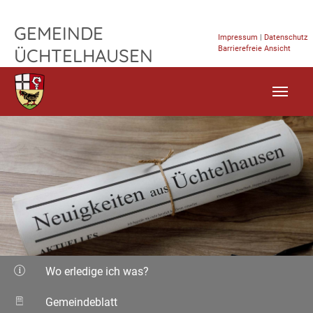
TPL_FLEISCHWAREN_SKIP_TO_CONTENT
GEMEINDE
Impressum
|
Datenschutz
Barrierefreie Ansicht
ÜCHTELHAUSEN
Wo erledige ich was?
Gemeindeblatt