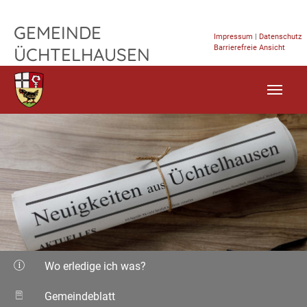
TPL_FLEISCHWAREN_SKIP_TO_CONTENT
GEMEINDE
Impressum
|
Datenschutz
Barrierefreie Ansicht
ÜCHTELHAUSEN
Wo erledige ich was?
Gemeindeblatt