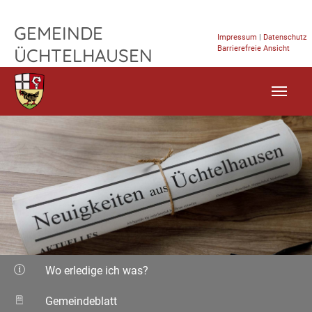
TPL_FLEISCHWAREN_SKIP_TO_CONTENT
GEMEINDE
Impressum
|
Datenschutz
Barrierefreie Ansicht
ÜCHTELHAUSEN
Wo erledige ich was?
Gemeindeblatt