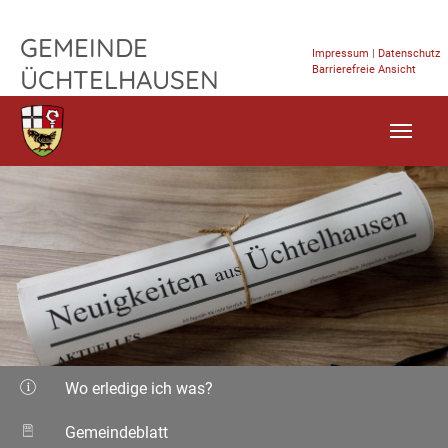
TPL_FLEISCHWAREN_SKIP_TO_CONTENT
GEMEINDE
Impressum
|
Datenschutz
Barrierefreie Ansicht
ÜCHTELHAUSEN
Wo erledige ich was?
Gemeindeblatt