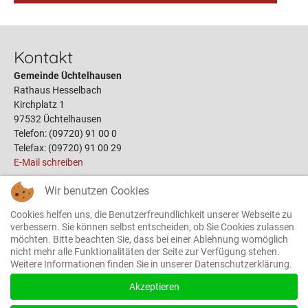
Kontakt
Gemeinde Üchtelhausen
Rathaus Hesselbach
Kirchplatz 1
97532 Üchtelhausen
Telefon: (09720) 91 00 0
Telefax: (09720) 91 00 29
E-Mail schreiben
Wir benutzen Cookies
Links
Cookies helfen uns, die Benutzerfreundlichkeit unserer Webseite zu
Öffnungszeiten
verbessern. Sie können selbst entscheiden, ob Sie Cookies zulassen
möchten. Bitte beachten Sie, dass bei einer Ablehnung womöglich
Terminbuchung
nicht mehr alle Funktionalitäten der Seite zur Verfügung stehen.
Bauplätze
Weitere Informationen finden Sie in unserer Datenschutzerklärung.
Gemeinderat
Das Rathaus
Akzeptieren
Ortsrecht