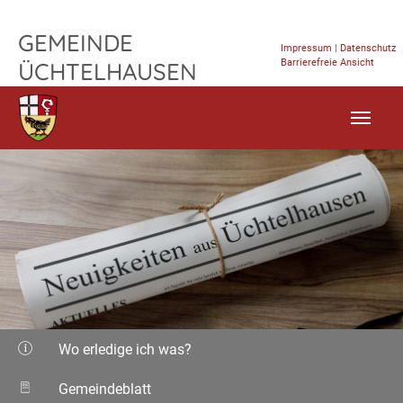
TPL_FLEISCHWAREN_SKIP_TO_CONTENT
GEMEINDE
Impressum
|
Datenschutz
Barrierefreie Ansicht
ÜCHTELHAUSEN
Wo erledige ich was?
Gemeindeblatt