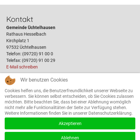
Kontakt
Gemeinde Üchtelhausen
Rathaus Hesselbach
Kirchplatz 1
97532 Üchtelhausen
Telefon: (09720) 91 00 0
Telefax: (09720) 91 00 29
E-Mail schreiben
Wir benutzen Cookies
Links
Cookies helfen uns, die Benutzerfreundlichkeit unserer Webseite zu
Öffnungszeiten
verbessern. Sie können selbst entscheiden, ob Sie Cookies zulassen
möchten. Bitte beachten Sie, dass bei einer Ablehnung womöglich
Terminbuchung
nicht mehr alle Funktionalitäten der Seite zur Verfügung stehen.
Bauplätze
Weitere Informationen finden Sie in unserer Datenschutzerklärung.
Gemeinderat
Das Rathaus
Akzeptieren
Ortsrecht
Formulare
Ablehnen