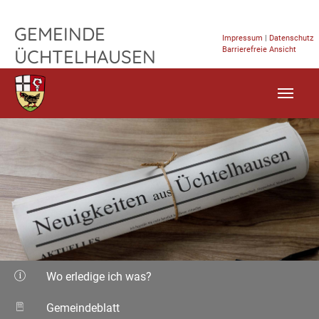
TPL_FLEISCHWAREN_SKIP_TO_CONTENT
GEMEINDE
Impressum
|
Datenschutz
Barrierefreie Ansicht
ÜCHTELHAUSEN
Wo erledige ich was?
Gemeindeblatt