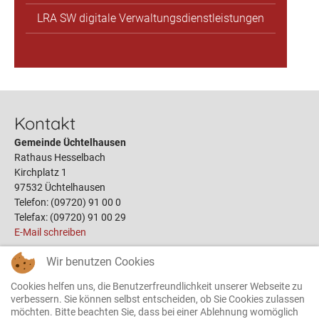
LRA SW digitale Verwaltungsdienstleistungen
Kontakt
Gemeinde Üchtelhausen
Rathaus Hesselbach
Kirchplatz 1
97532 Üchtelhausen
Telefon: (09720) 91 00 0
Telefax: (09720) 91 00 29
E-Mail schreiben
Wir benutzen Cookies
Links
Cookies helfen uns, die Benutzerfreundlichkeit unserer Webseite zu
Öffnungszeiten
verbessern. Sie können selbst entscheiden, ob Sie Cookies zulassen
möchten. Bitte beachten Sie, dass bei einer Ablehnung womöglich
Terminbuchung