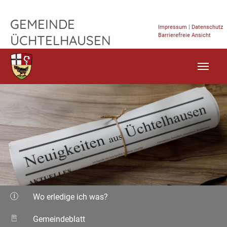
TPL_FLEISCHWAREN_SKIP_TO_CONTENT
GEMEINDE
Impressum
|
Datenschutz
Barrierefreie Ansicht
ÜCHTELHAUSEN
Wo erledige ich was?
Gemeindeblatt