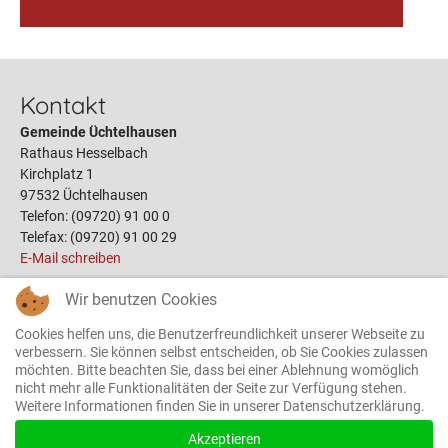
Kontakt
Gemeinde Üchtelhausen
Rathaus Hesselbach
Kirchplatz 1
97532 Üchtelhausen
Telefon: (09720) 91 00 0
Telefax: (09720) 91 00 29
E-Mail schreiben
Wir benutzen Cookies
Links
Cookies helfen uns, die Benutzerfreundlichkeit unserer Webseite zu
Öffnungszeiten
verbessern. Sie können selbst entscheiden, ob Sie Cookies zulassen
möchten. Bitte beachten Sie, dass bei einer Ablehnung womöglich
Terminbuchung
nicht mehr alle Funktionalitäten der Seite zur Verfügung stehen.
Bauplätze
Weitere Informationen finden Sie in unserer Datenschutzerklärung.
Gemeinderat
Das Rathaus
Akzeptieren