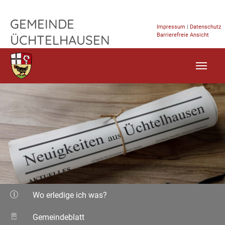
TPL_FLEISCHWAREN_SKIP_TO_CONTENT
GEMEINDE
Impressum
|
Datenschutz
Barrierefreie Ansicht
ÜCHTELHAUSEN
Wo erledige ich was?
Gemeindeblatt