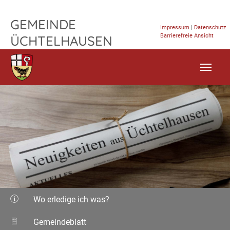
TPL_FLEISCHWAREN_SKIP_TO_CONTENT
GEMEINDE
Impressum
|
Datenschutz
Barrierefreie Ansicht
ÜCHTELHAUSEN
Wo erledige ich was?
Gemeindeblatt