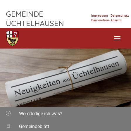
TPL_FLEISCHWAREN_SKIP_TO_CONTENT
GEMEINDE
Impressum
|
Datenschutz
Barrierefreie Ansicht
ÜCHTELHAUSEN
Wo erledige ich was?
Gemeindeblatt