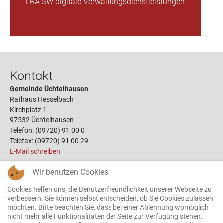
LRA SW digitale Verwaltungsdienstleistungen
Kontakt
Gemeinde Üchtelhausen
Rathaus Hesselbach
Kirchplatz 1
97532 Üchtelhausen
Telefon: (09720) 91 00 0
Telefax: (09720) 91 00 29
E-Mail schreiben
Wir benutzen Cookies
Links
Cookies helfen uns, die Benutzerfreundlichkeit unserer Webseite zu
Öffnungszeiten
verbessern. Sie können selbst entscheiden, ob Sie Cookies zulassen
möchten. Bitte beachten Sie, dass bei einer Ablehnung womöglich
Terminbuchung
nicht mehr alle Funktionalitäten der Seite zur Verfügung stehen.
Bauplätze