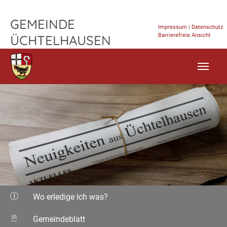
TPL_FLEISCHWAREN_SKIP_TO_CONTENT
GEMEINDE
Impressum
|
Datenschutz
Barrierefreie Ansicht
ÜCHTELHAUSEN
Wo erledige ich was?
Gemeindeblatt