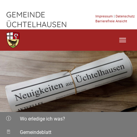
TPL_FLEISCHWAREN_SKIP_TO_CONTENT
GEMEINDE
Impressum
|
Datenschutz
Barrierefreie Ansicht
ÜCHTELHAUSEN
Wo erledige ich was?
Gemeindeblatt