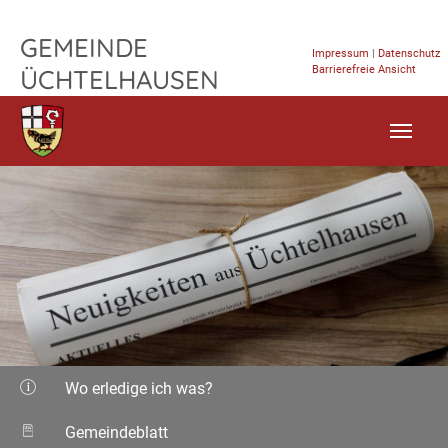
TPL_FLEISCHWAREN_SKIP_TO_CONTENT
GEMEINDE
Impressum
|
Datenschutz
Barrierefreie Ansicht
ÜCHTELHAUSEN
Wo erledige ich was?
Gemeindeblatt