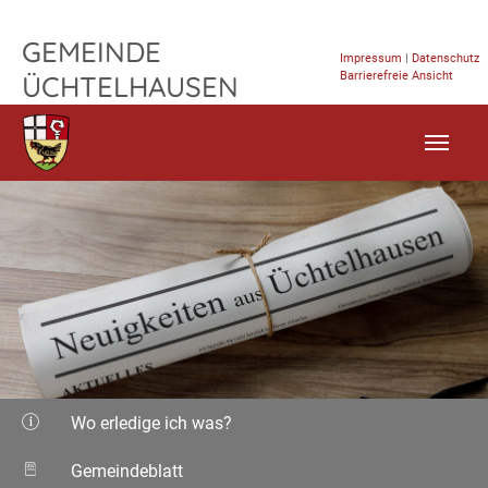
TPL_FLEISCHWAREN_SKIP_TO_CONTENT
GEMEINDE
Impressum
|
Datenschutz
Barrierefreie Ansicht
ÜCHTELHAUSEN
Wo erledige ich was?
Gemeindeblatt