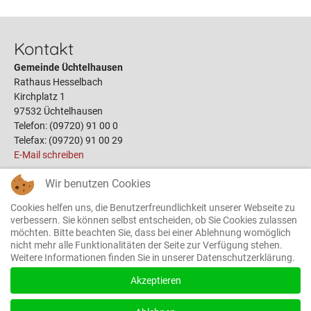
Kontakt
Gemeinde Üchtelhausen
Rathaus Hesselbach
Kirchplatz 1
97532 Üchtelhausen
Telefon: (09720) 91 00 0
Telefax: (09720) 91 00 29
E-Mail schreiben
Wir benutzen Cookies
Links
Cookies helfen uns, die Benutzerfreundlichkeit unserer Webseite zu
Öffnungszeiten
verbessern. Sie können selbst entscheiden, ob Sie Cookies zulassen
möchten. Bitte beachten Sie, dass bei einer Ablehnung womöglich
Terminbuchung
nicht mehr alle Funktionalitäten der Seite zur Verfügung stehen.
Bauplätze
Weitere Informationen finden Sie in unserer Datenschutzerklärung.
Gemeinderat
Das Rathaus
Akzeptieren
Ortsrecht
Formulare