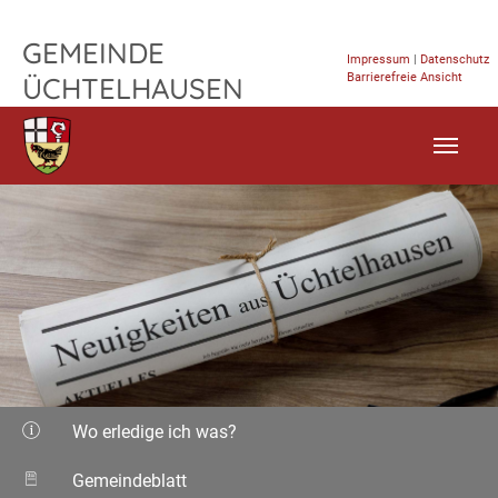
TPL_FLEISCHWAREN_SKIP_TO_CONTENT
GEMEINDE
Impressum
|
Datenschutz
Barrierefreie Ansicht
ÜCHTELHAUSEN
Wo erledige ich was?
Gemeindeblatt