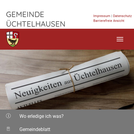
TPL_FLEISCHWAREN_SKIP_TO_CONTENT
GEMEINDE
Impressum
|
Datenschutz
Barrierefreie Ansicht
ÜCHTELHAUSEN
Wo erledige ich was?
Gemeindeblatt