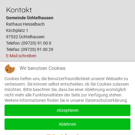
Kontakt
Gemeinde Üchtelhausen
Rathaus Hesselbach
Kirchplatz 1
97532 Üchtelhausen
Telefon: (09720) 91 00 0
Telefax: (09720) 91 00 29
E-Mail schreiben
Wir benutzen Cookies
Links
Cookies helfen uns, die Benutzerfreundlichkeit unserer Webseite zu
Öffnungszeiten
verbessern. Sie können selbst entscheiden, ob Sie Cookies zulassen
möchten. Bitte beachten Sie, dass bei einer Ablehnung womöglich
Terminbuchung
nicht mehr alle Funktionalitäten der Seite zur Verfügung stehen.
Bauplätze
Weitere Informationen finden Sie in unserer Datenschutzerklärung.
Gemeinderat
Das Rathaus
Akzeptieren
Ortsrecht
Formulare
Ablehnen