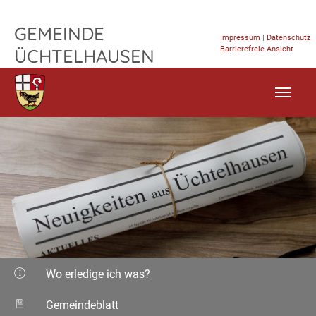
TPL_FLEISCHWAREN_SKIP_TO_CONTENT
GEMEINDE
Impressum
|
Datenschutz
Barrierefreie Ansicht
ÜCHTELHAUSEN
Wo erledige ich was?
Gemeindeblatt