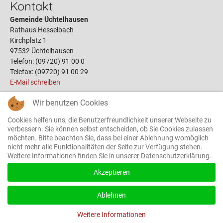
Kontakt
Gemeinde Üchtelhausen
Rathaus Hesselbach
Kirchplatz 1
97532 Üchtelhausen
Telefon: (09720) 91 00 0
Telefax: (09720) 91 00 29
E-Mail schreiben
Wir benutzen Cookies
Links
Cookies helfen uns, die Benutzerfreundlichkeit unserer Webseite zu
Öffnungszeiten
verbessern. Sie können selbst entscheiden, ob Sie Cookies zulassen
möchten. Bitte beachten Sie, dass bei einer Ablehnung womöglich
Terminbuchung
nicht mehr alle Funktionalitäten der Seite zur Verfügung stehen.
Bauplätze
Weitere Informationen finden Sie in unserer Datenschutzerklärung.
Gemeinderat
Das Rathaus
Akzeptieren
Ortsrecht
Formulare
Ablehnen
Weitere Informationen