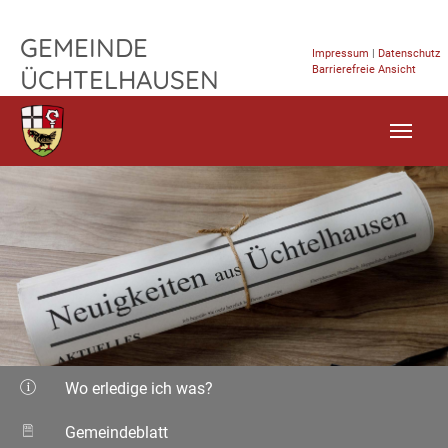
TPL_FLEISCHWAREN_SKIP_TO_CONTENT
GEMEINDE
Impressum
|
Datenschutz
Barrierefreie Ansicht
ÜCHTELHAUSEN
Wo erledige ich was?
Gemeindeblatt