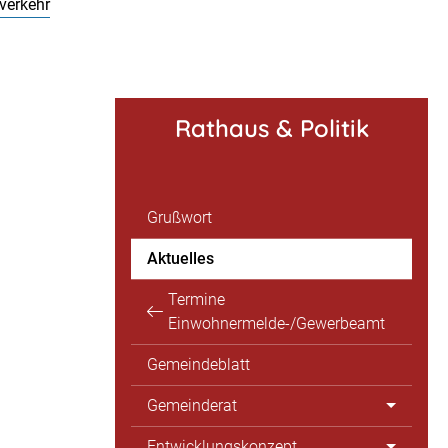
verkehr
Rathaus & Politik
Grußwort
Aktuelles
Termine
Einwohnermelde-/Gewerbeamt
Gemeindeblatt
Gemeinderat
Entwicklungskonzept