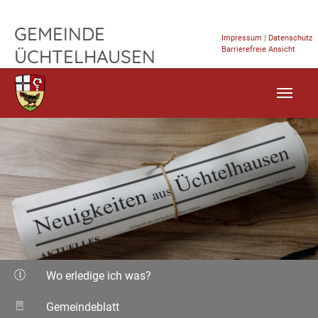
TPL_FLEISCHWAREN_SKIP_TO_CONTENT
GEMEINDE
Impressum
|
Datenschutz
Barrierefreie Ansicht
ÜCHTELHAUSEN
Wo erledige ich was?
Gemeindeblatt