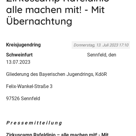
alle machen mit! - Mit
Übernachtung
Kreisjugendring
Donnerstag, 13. Juli 2023 17:10
Schweinfurt
Sennfeld, den
13.07.2023
Gliederung des Bayerischen Jugendrings, KdöR
Felix-Wankel-Straße 3
97526 Sennfeld
P r e s s e m i t t e i l u n g
Zirkuscamp Rafeldinio – alle machen mit! - Mit