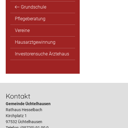
Grundschule
Pflegeberatung
Vereine
Hausarztgewinnung
Investorensuche Ärztehaus
Kontakt
Gemeinde Üchtelhausen
Rathaus Hesselbach
Kirchplatz 1
97532 Üchtelhausen
Telefon: (09720) 91 00 0