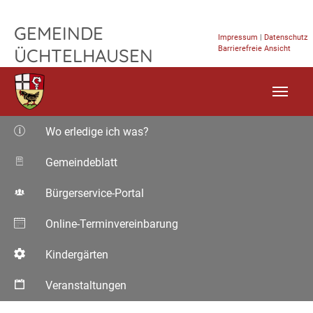
B&T PV Glanz – Gemeinde Üchtelhausen
TPL_FLEISCHWAREN_SKIP_TO_CONTENT
GEMEINDE
Impressum
|
Datenschutz
Barrierefreie Ansicht
ÜCHTELHAUSEN
Wo erledige ich was?
Gemeindeblatt
Bürgerservice-Portal
Online-Terminvereinbarung
Kindergärten
Veranstaltungen
Aktuelle Seite: