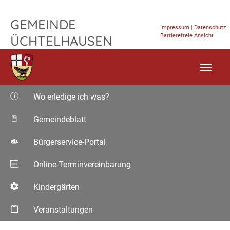
DoBa Solar GmbH – Gemeinde Üchtelhau
TPL_FLEISCHWAREN_SKIP_TO_CONTENT
GEMEINDE
Impressum
|
Datenschutz
Barrierefreie Ansicht
ÜCHTELHAUSEN
Wo erledige ich was?
Gemeindeblatt
Bürgerservice-Portal
Online-Terminvereinbarung
Kindergärten
Veranstaltungen
Aktuelle Seite: