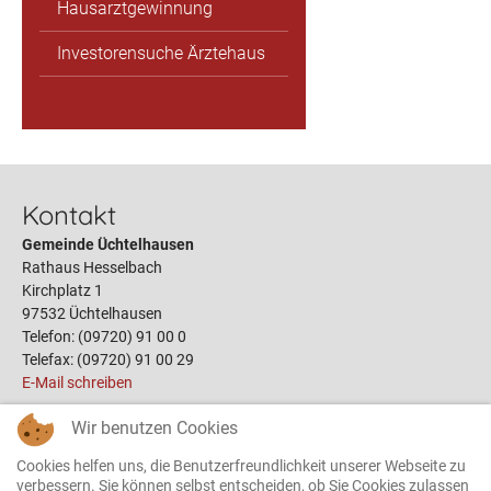
Hausarztgewinnung
Investorensuche Ärztehaus
Kontakt
Gemeinde Üchtelhausen
Rathaus Hesselbach
Kirchplatz 1
97532 Üchtelhausen
Telefon: (09720) 91 00 0
Telefax: (09720) 91 00 29
E-Mail schreiben
Wir benutzen Cookies
Links
Cookies helfen uns, die Benutzerfreundlichkeit unserer Webseite zu
Öffnungszeiten
verbessern. Sie können selbst entscheiden, ob Sie Cookies zulassen