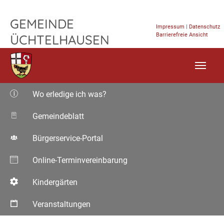
Hundephysio Blank – Gemeinde Üchtelh
TPL_FLEISCHWAREN_SKIP_TO_CONTENT
GEMEINDE
Impressum
|
Datenschutz
Barrierefreie Ansicht
ÜCHTELHAUSEN
Wo erledige ich was?
Gemeindeblatt
Bürgerservice-Portal
Online-Terminvereinbarung
Kindergärten
Veranstaltungen
Aktuelle Seite: