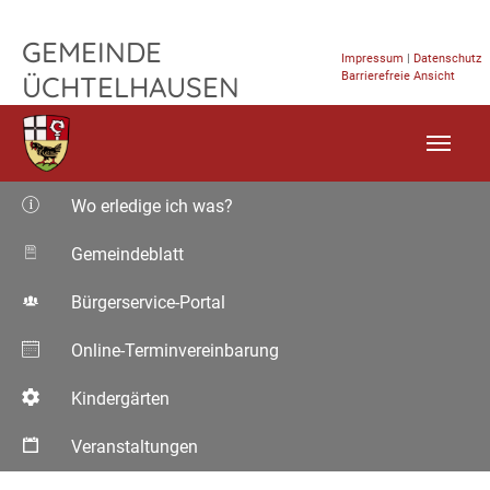
Raab Bauelemente e.K. – Gemeinde Ücht
TPL_FLEISCHWAREN_SKIP_TO_CONTENT
GEMEINDE
Impressum
|
Datenschutz
Barrierefreie Ansicht
ÜCHTELHAUSEN
Wo erledige ich was?
Gemeindeblatt
Bürgerservice-Portal
Online-Terminvereinbarung
Kindergärten
Veranstaltungen
Aktuelle Seite: