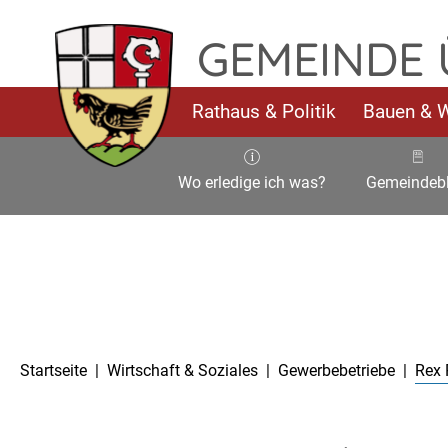
Rex Prasser Motors GbR – Gemeinde Üch
TPL_FLEISCHWAREN_SKIP_TO_CONTENT
GEMEINDE
Rathaus & Politik
Bauen & 
Wo erledige ich was?
Gemeindebl
Aktuelle Seite:
Startseite
Wirtschaft & Soziales
Gewerbebetriebe
Rex 