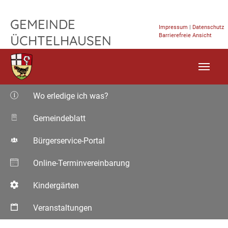
Rohrvision GmbH – Gemeinde Üchtelhau
TPL_FLEISCHWAREN_SKIP_TO_CONTENT
GEMEINDE
Impressum
|
Datenschutz
Barrierefreie Ansicht
ÜCHTELHAUSEN
Wo erledige ich was?
Gemeindeblatt
Bürgerservice-Portal
Online-Terminvereinbarung
Kindergärten
Veranstaltungen
Aktuelle Seite: